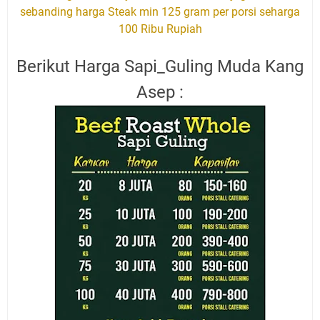
sebanding harga Steak min 125 gram per porsi seharga
100 Ribu Rupiah
Berikut Harga Sapi_Guling Muda Kang
Asep :