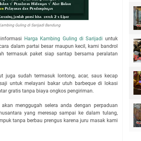
ambing Guling di Sarijadi Bandung
 informasi
Harga Kambing Guling di Sarijadi
untuk
ra dalam partai besar maupun kecil, kami bandrol
dah termasuk paket siap santap bersama peralatan
ut juga sudah termasuk lontong, acar, saus kecap
aji untuk melayani bakar utuh barbeque di lokasi
ar gratis tanpa biaya ongkos pengiriman.
r akan menggugah selera anda dengan perpaduan
nusantara yang meresap sampai ke dalam tulang,
empuk tanpa berbau prengus karena juru masak kami