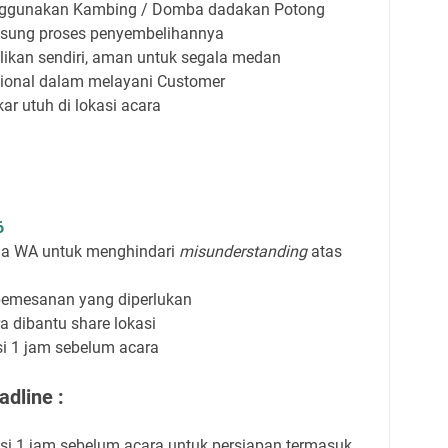
nggunakan Kambing / Domba dadakan Potong
sung proses penyembelihannya
ikan sendiri, aman untuk segala medan
sional dalam melayani Customer
r utuh di lokasi acara
6
via WA untuk menghindari
misunderstanding
atas
pemesanan yang diperlukan
a dibantu share lokasi
asi 1 jam sebelum acara
dline :
asi 1 jam sebelum acara untuk persiapan termasuk