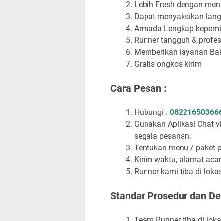
Lebih Fresh dengan me
Dapat menyaksikan lang
Armada Lengkap kepemil
Runner tangguh & profe
Memberikan layanan Baka
Gratis ongkos kirim
Cara Pesan :
Hubungi :
08221650366
Gunakan Aplikasi Chat 
segala pesanan.
Tentukan menu / paket 
Kirim waktu, alamat acar
Runner kami tiba di lok
Standar Prosedur dan Dea
Team Runner tiba di lok