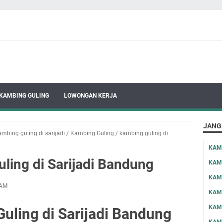
KAMBING GULING
LOWONGAN KERJA
JANG
mbing guling di sarijadi
/
Kambing Guling
/
kambing guling di
KAM
ling di Sarijadi Bandung
KAM
KAM
 AM
KAM
KAM
uling di Sarijadi Bandung
KAM