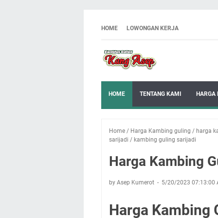
HOME
LOWONGAN KERJA
HOME
TENTANG KAMI
HARGA 
Home
/
Harga Kambing guling
/
harga ka
sarijadi
/
kambing guling sarijadi
Harga Kambing Gu
by Asep Kumerot
5/20/2023 07:13:00
Harga Kambing G