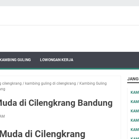
KAMBING GULING
LOWONGAN KERJA
JANG
g cilengkrang
/
kambing guling di cilengkrang
/
Kambing Guling
ang
KAM
uda di Cilengkrang Bandung
KAM
KAM
 AM
KAM
KAM
Muda di Cilengkrang
KAM