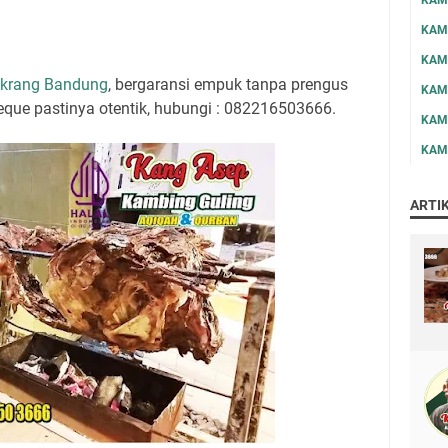
KAM
KAM
gkrang Bandung
, bergaransi empuk tanpa prengus
KAM
que pastinya otentik, hubungi : 082216503666.
KAM
KAM
ARTI