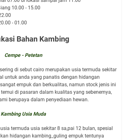
i 07.00 di lokasi sampai jam 11.00
ang 10.00 - 15.00
22.00
20.00 - 01.00
ikasi Bahan Kambing
Cempe - Petetan
sering di sebut cairo merupakan usia termuda sekitar
ial untuk anda yang panatis dengan hidangan
sangat empuk dan berkualitas, namun stock jenis ini
i temui di pasaran dalam kualitas yang sebenernya,
kami berupaya dalam penyediaan hewan.
Kambing Usia Muda
sia termuda usia sekitar 8 sa,pai 12 bulan, spesial
kan hidangan kambing_guling empuk tentunya