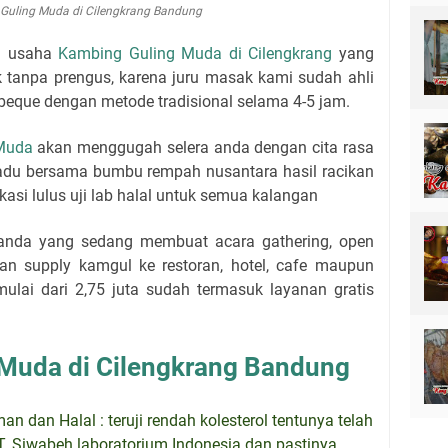
Guling Muda di Cilengkrang Bandung
u usaha
Kambing Guling Muda di Cilengkrang
yang
 tanpa prengus, karena juru masak kami sudah ahli
beque dengan metode tradisional selama 4-5 jam.
Muda
akan menggugah selera anda dengan cita rasa
erpadu bersama bumbu rempah nusantara hasil racikan
ikasi lulus uji lab halal untuk semua kalangan
 anda yang sedang membuat acara gathering, open
an supply kamgul ke restoran, hotel, cafe maupun
ulai dari 2,75 juta sudah termasuk layanan gratis
Muda di Cilengkrang Bandung
 dan Halal : teruji rendah kolesterol tentunya telah
PT. Siwabeh laboratorium Indonesia dan pastinya