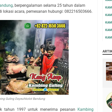
Bandung
, berpengalaman selama 25 tahun dalam
KAM
di lokasi acara, pemesanan hubungi: 082216503666.
KAM
KAM
KAM
KAM
ARTI
ing Guling Dayeuhkolot Bandung
jak tahun 1997 untuk menerima pesanan
Kambing