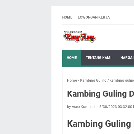
HOME
LOWONGAN KERJA
HOME
TENTANG KAMI
HARGA 
Home
/
Kambing Guling
/
kambing gulin
Kambing Guling 
by Asep Kumerot
5/30/2023 03:32:00
Kambing Guling