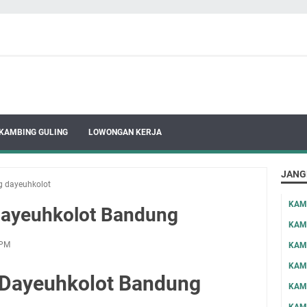
KAMBING GULING
LOWONGAN KERJA
JANG
g dayeuhkolot
KAM
Dayeuhkolot Bandung
KAM
 PM
KAM
KAM
 Dayeuhkolot Bandung
KAM
KAM