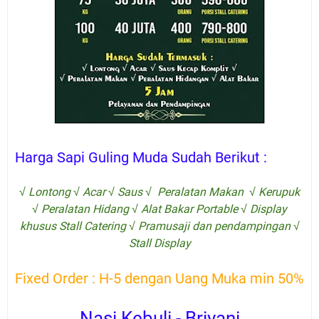
Harga Sapi Guling Muda Sudah Berikut :
√ Lontong √ Acar √ Saus √ Peralatan Makan √ Kerupuk
√ Peralatan Hidang √ Alat Bakar Portable √ Display
khusus Stall Catering √ Pramusaji dan pendampingan √
Stall Display
Fixed Order : H-5 dengan Uang Muka min 50%
Nasi Kebuli - Briyani