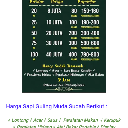
Harga Sapi Guling Muda Sudah Berikut :
√ Lontong √ Acar √ Saus √ Peralatan Makan √ Kerupuk
√ Peralatan Hidang √ Alat Bakar Portable √ Display