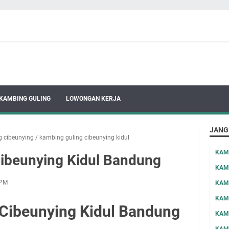
KAMBING GULING
LOWONGAN KERJA
JANG
g cibeunying
/
kambing guling cibeunying kidul
KAM
ibeunying Kidul Bandung
KAM
 PM
KAM
KAM
Cibeunying Kidul Bandung
KAM
KAM