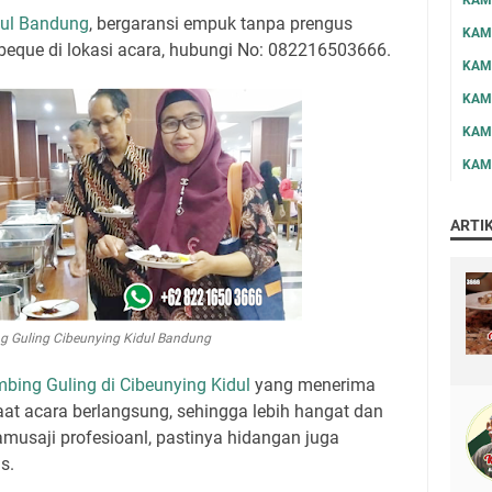
dul Bandung
, bergaransi empuk tanpa prengus
KAM
eque di lokasi acara
, hubungi No: 082216503666.
KAM
KAM
KAM
KAM
ARTI
 Guling Cibeunying Kidul Bandung
bing Guling di Cibeunying Kidul
yang menerima
at acara berlangsung, sehingga lebih hangat dan
usaji profesioanl, pastinya hidangan juga
s.