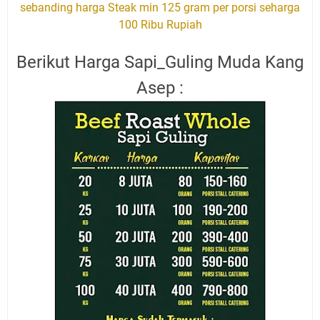
sebanding harga Steak min 125 gram per porsi seharga
100 Ribu Rupiah
Berikut Harga Sapi_Guling Muda Kang
Asep :